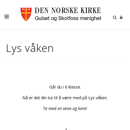
LIVETS GANG
Lys våken
LILLEFOT BARNEHAGE
BARN
UNGDOM
VOKSNE
Går du i 6 klasse.
KALENDER
Nå er det din tur til å være med på Lys våken.
KONTAKT
Ta med en venn og kom!
RÅD OG UTVALG
i