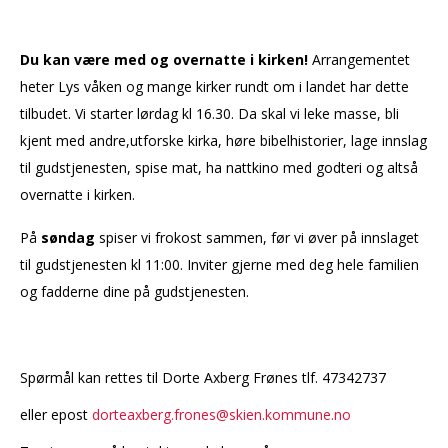
Du kan være med og overnatte i kirken!
Arrangementet
heter Lys våken og mange kirker rundt om i landet har dette
tilbudet. Vi starter lørdag kl 16.30. Da skal vi leke masse, bli
kjent med andre,utforske kirka, høre bibelhistorier, lage innslag
til gudstjenesten, spise mat, ha nattkino med godteri og altså
overnatte i kirken.
På
sø
ndag
spiser vi frokost sammen, fø
r vi
øver på innslaget
til gudstjenesten kl 11:00. Inviter gjerne med deg hele familien
og fadderne dine på gudstjenesten.
Spørmål kan rettes til Dorte Axberg Frønes tlf. 47342737
eller epost
dorteaxberg.frones@skien.kommune.no