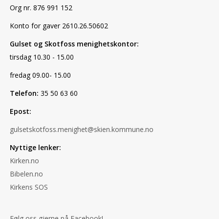
Org nr. 876 991 152
Konto for gaver 2610.26.50602
Gulset og Skotfoss menighetskontor:
tirsdag 10.30 - 15.00
fredag 09.00- 15.00
Telefon:
35 50 63 60
Epost:
gulsetskotfoss.menighet@skien.kommune.no
Nyttige lenker:
Kirken.no
Bibelen.no
Kirkens SOS
Følg oss gjerne på Facebook!