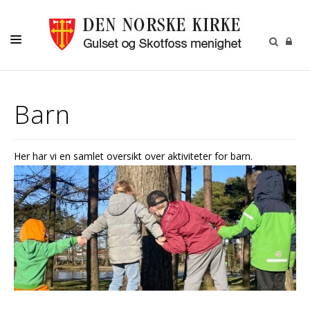
LIVETS GANG
Barn
LILLEFOT BARNEHAGE
BARN
Her har vi en samlet oversikt over aktiviteter for barn.
UNGDOM
VOKSNE
KALENDER
KONTAKT
RÅD OG UTVALG